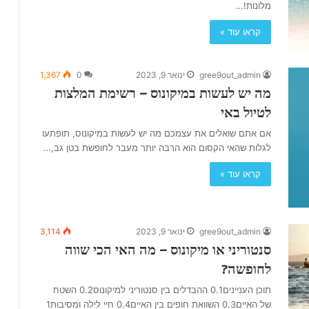
מלונות!…
קראו עוד »
gree9out_admin
ינואר 9, 2023
0
1,367
מה יש לעשות במיקונוס – רשימת המלצות
לטיול באי
אם אתם שואלים את עצמכם מה יש לעשות במיקונוס, תופתעו
לגלות שהאי הקסום הוא הרבה יותר מעבר לחופשת בטן גב,…
קראו עוד »
gree9out_admin
ינואר 9, 2023
3,114
סנטוריני או מיקונוס – מה האי הכי שווה
לחופשה?
תוכן העניינים0.1 ההבדלים בין סנטוריני למיקונוס0.2 השטח
של האיים0.3 השוואת חופים בין האיים0.4 חיי לילה ומסיבות1