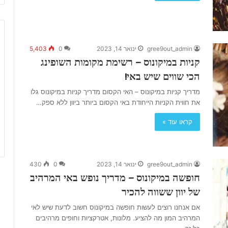
gree9out_admin
ינואר 14, 2023
0
5,403
קניות במיקונוס – רשימת מקומות השופינג
הכי שווים שיש באי!
מדריך קניות במיקונוס – האי הקסום מדריך קניות במיקונוס גלו
את חווית הקניות הייחודת באי הקסום ביותר ביוון ללא ספק…
קראו עוד »
gree9out_admin
ינואר 14, 2023
0
430
חופשה במיקונוס – מדריך נופש באי המרהיב
של יוון ששווה להכיר
אם אנחנו רוצים לעשות חופשה במיקונוס חשוב לדעת שיש לאי
המרהיב המון מה להציע. מלונות, אטרקציות וחופים מרהיבים