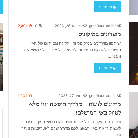
קראו עוד »
נ
ס
gree9out_admin
פברואר 26, 2023
0
2,804
מועדונים במיקונוס
מ
נ
ל
ט
יש המון מועדונים במיקונוס וחיי הלילה וגם היום של האי
מ
ו
נחשבים לשוקקים במיוחד. למעשה כל אחד יכול למצוא את
י
ר
הפינה…
ק
י
ו
נ
קראו עוד »
נ
י
מרץ 8, 2025
ו
א
ם באי!
נמל מיקונוס
ס
ו
מ
gree9out_admin
ינואר 27, 2023
1,004
י
מיקונוס לזוגות – מדריך חופשה זוגי מלא
ק
לטיול באי המושלם!
ו
נ
טיול זיוגי במיקונוס יכול להיות חוויה נהדרת ויש המון דברים
ו
לעשות לזוגות באי. הבאנו לכם מדריך שלם לאטרקציות ואתרי
ס
טיול…
–