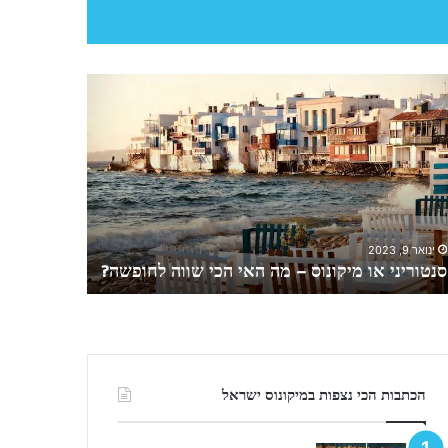
מ
ה
י
ש
ל
ע
ש
ינואר 9, 2023
ו
מה יש לעשו
ינואר 9, 2023
ת
סנטוריני או מיקונוס – מה האי הכי שווה לחופשה?
באי
ב
מ
י
ק
ו
נ
הכתבות הכי נצפות במיקונוס ישראל
ו
ס
–