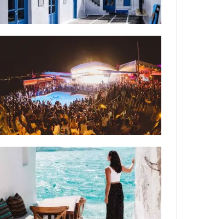
ח
ו
פ
י
ם
ב
מ
י
ינואר 13, 2023
ק
חופים במיקונוס – רשימת החופים הכי שווי
ו
נ
ו
ס
–
ר
ש
י
מ