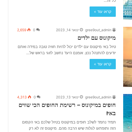
כל זה…
קראו עוד »
gree9out_admin
ינואר 14, 2023
0
2,659
מיקונוס עם ילדים
טיול באי מיקונוס עם ילדים יכול להיות חוויה טובה במידה ואתם
יודעים להתנהל נכון. אומנם היעד נחשב לזוגי בראש של…
קראו עוד »
gree9out_admin
ינואר 13, 2023
0
4,313
חופים במיקונוס – רשימת החופים הכי שווים
באי!
תמיד נחמד לשלב חופים במיקונוס בטיול שלכם באי הקסום
הזה ותופתעו לגלות שיש הרבה מהם. מיקונוס זה לא רק