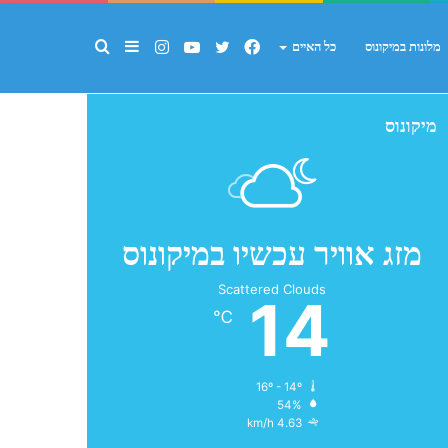
Facebook
Twitter
YouTube
Instagram
Sidebar
חפש
מלונות במיקונוס
כל האיים
מיקונוס
עבור
מזג אוויר עכשיו במיקונוס
Scattered Clouds
14
℃
16º - 14º
54%
4.63 km/h