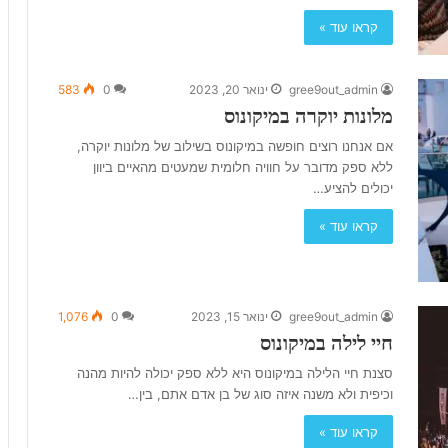
מ
קראו עוד »
ה
ה
א
gree9out_admin
ינואר 20, 2023
0
583
י
מלונות יוקרה במיקונוס
ה
כ
אם אנחנו רוצים חופשה במיקונוס בשילוב של מלונות יוקרה,
י
ללא ספק מדובר על חוויה חלומית שמעטים מהאיים ביוון
ש
יכולים להציע…
ו
ו
קראו עוד »
ה
ל
ח
ו
gree9out_admin
ינואר 15, 2023
0
1,076
פ
חיי לילה במיקונוס
ש
ה
סצנת חיי הלילה במיקונוס היא ללא ספק יכולה להיות מהנה
?
וכיפית ולא משנה איזה סוג של בן אדם אתם, בין…
קראו עוד »