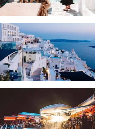
ת
ה
ח
ו
פ
י
ם
ה
כ
י
ש
ו
ו
י
ם
ב
א
י
!